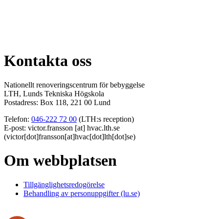
Kontakta oss
Nationellt renoveringscentrum för bebyggelse
LTH, Lunds Tekniska Högskola
Postadress:
Box 118, 221 00 Lund
Telefon:
046-222 72 00
(LTH:s reception)
E-post:
victor
.
fransson
[at]
hvac
.
lth
.
se
(
victor[dot]fransson[at]hvac[dot]lth[dot]se
)
Om webbplatsen
Tillgänglighetsredogörelse
Behandling av personuppgifter (lu.se)