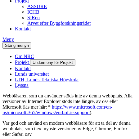
Projekt
ASSURE
ICHB
SIRen
Arvet efter Byggforskningsrådet
Kontakt
Meny
Stäng menyn
Om NRC
Projekt
Undermeny för Projekt
Kontakt
Lunds universitet
LTH, Lunds Tekniska Högskola
Lyssna
Webbläsaren som du använder stöds inte av denna webbplats. Alla
versioner av Internet Explorer stöds inte längre, av oss eller
Microsoft (läs mer här: *
https://www.microsoft.com/en-
us/microsoft-365/windows/end-of-ie-support
).
Var god och använd en modern webbläsare för att ta del av denna
webbplats, som t.ex. nyaste versioner av Edge, Chrome, Firefox
eller Safari osv.